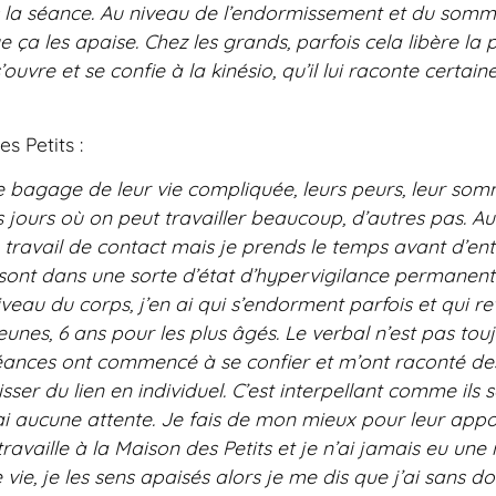
s la séance. Au niveau de l’endormissement et du somme
les apaise. Chez les grands, parfois cela libère la paro
uvre et se confie à la kinésio, qu’il lui raconte certain
s Petits :
e bagage de leur vie compliquée, leurs peurs, leur somme
s jours où on peut travailler beaucoup, d’autres pas. A
 un travail de contact mais je prends le temps avant d’e
sont dans une sorte d’état d’hypervigilance permanente. 
veau du corps, j’en ai qui s’endorment parfois et qui 
unes, 6 ans pour les plus âgés. Le verbal n’est pas touj
éances ont commencé à se confier et m’ont raconté des 
isser du lien en individuel. C’est interpellant comme ils
ai aucune attente. Je fais de mon mieux pour leur app
availle à la Maison des Petits et je n’ai jamais eu une 
ie, je les sens apaisés alors je me dis que j’ai sans d